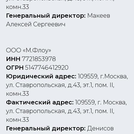
комн.33
Генеральный директор:
Макеев
Алексей Сергеевич
ООО «М.Флоу»
ИНН
7721853978
ОГРН
5147746412920
Юридический адрес:
109559, г.Москва,
ул. Ставропольская, д.43, эт.1, пом. II,
Получите
комн.33
незабываемые
Фактический адрес:
109559, г. Москва,
эмоции
ул. Ставропольская, д.43, эт.1, пом. II,
комн.33
Аэротруба
Генеральный директор:
Денисов
Волна
*