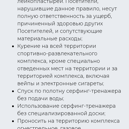
лейкопластырей. Посетители,
нарушившие данное правило, несут
полную ответственность за ущерб,
причиненный здоровью других
Посетителей, и сопутствующие
материальные расходы;
Курение на всей территории
спортивно-развлекательного
Получите
комплекса, кроме специально
незабываемые
отведенных мест на территории и за
эмоции
территорией комплекса, включая
вейпы и электронные сигареты;
Аэротруба
Спуск по полотну серфинг-тренажера
Волна
*
без подачи воды;
Блог
Использование серфинг-тренажера
Корпоративы
* Meta - признана экстремистской
организацией в России
без специализированной доски;
Детские праздники
Проносить на территорию комплекса
Flow Shop
огнестрельное, газовое,