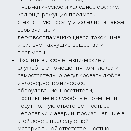
Правила безопасности волны
пневматическое и холодное оружие,
Правила безопасности трубы
колюще-режущие предметы,
Договор публичной оферты труба
стеклянную посуду и изделия, а также
Договор публичной оферты волна
взрывчатые и
Политика в отношении обработки
персональных данных труба
легковоспламеняющиеся, токсичные
Политика в отношении обработки
персональных данных волна
и сильно пахнущие вещества и
Юридическая информация
предметы;
Адрес: Москва, ул. Ставропольская, 43
Входить в любые технические и
Телефон: +7 (499) 670-09-09
служебные помещения комплекса и
Telegram: +7 (977) 670-09-09
самостоятельно регулировать любое
Email: info@moscowflow.ru
инженерно-техническое
оборудование. Посетители,
проникшие в служебные помещения,
несут полную ответственность за
неполадки и аварии, произошедшие в
этой зоне с последующей
материальной ответственностью;