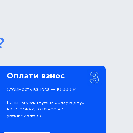
?
Оплати взнос
Стоимость взноса — 10 000 ₽.
Если ты участвуешь сразу в двух
категориях, то взнос не
увеличивается.