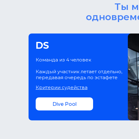
Ты м
одновреме
DS
Команда из 4 человек
Каждый участник летает отдельно,
передавая очередь по эстафете
Критерии судейства
Dive Pool