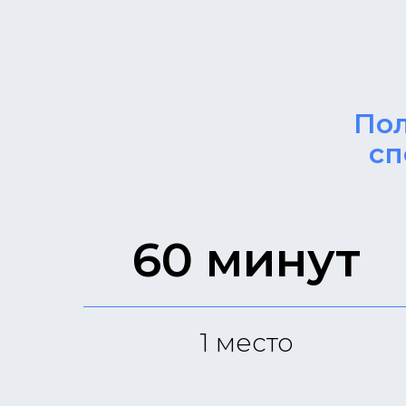
Москва, ул. Ставропольская, 43, 20 мин
метро Люблино
Телефон:
+7 (499) 670-09-
Telegram:
+7 (977) 670-09-
09
09
Пол
Email:
info@moscowflow.ru
сп
Как добраться на общественном транс
60 минут
1
место