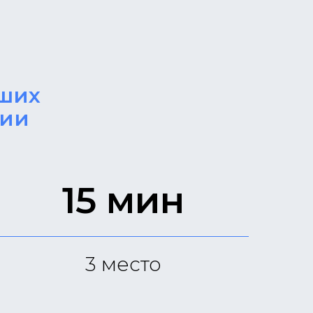
чших
рии
15 мин
3
место