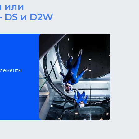
й или
— DS и D2W
элементы