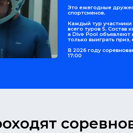
Это ежегодные дружес
спортсменов.
Каждый тур участники 
всего туров 5. Состав
а Dive Pool объявляют
только выиграть приз, 
В 2026 году соревнова
17:00
роходят соревно