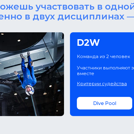
ожешь участвовать в одно
нно в двух дисциплинах 
D2W
Команда из 2 человек
Участники выполняют 
вместе
Критерии судейства
Dive Pool