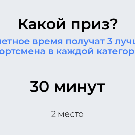
ут пешком от
Какой приз?
етное время получат 3 лу
ортсмена в каждой катего
порте
30 минут
2
место