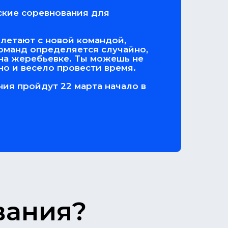
кие соревнования для
летают с новой командой,
 команд определяется случайно,
 на жеребьевке. Ты можешь не
но и весело провести время.
ния пройдут 22 марта начало в
вания?